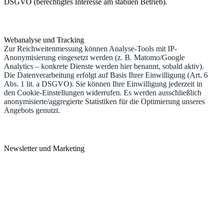
DSGVO (berechtigtes Interesse am stabilen Betrieb).
Webanalyse und Tracking
Zur Reichweitenmessung können Analyse-Tools mit IP-
Anonymisierung eingesetzt werden (z. B. Matomo/Google
Analytics – konkrete Dienste werden hier benannt, sobald aktiv).
Die Datenverarbeitung erfolgt auf Basis Ihrer Einwilligung (Art. 6
Abs. 1 lit. a DSGVO). Sie können Ihre Einwilligung jederzeit in
den Cookie-Einstellungen widerrufen. Es werden ausschließlich
anonymisierte/aggregierte Statistiken für die Optimierung unseres
Angebots genutzt.
Newsletter und Marketing
Falls wir einen Newsletter anbieten, erfolgt die Anmeldung im
Double-Opt-in-Verfahren. Pflichtangabe ist in der Regel Ihre E-
Mail-Adresse; optionale Angaben dienen der Personalisierung.
Rechtsgrundlage ist Ihre Einwilligung (Art. 6 Abs. 1 lit. a DSGVO).
Sie können sich jederzeit über den Abmeldelink in der E-Mail
abmelden. Werbliche E-Mails ohne Anmeldung versenden wir nur
im Rahmen gesetzlicher Erlaubnisse (z. B. § 7 UWG).