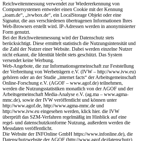
Reichweitenmessung verwendet zur Wiedererkennung von
Computersystemen entweder einen Cookie mit der Kennung
„ioam.de“, „ivwbox.de“, ein LocalStorage Objekt oder eine
Signatur, die aus verschiedenen übertragenen Informationen Ihres
Web-Browsers erstellt wird. IP-Adressen werden in anonymisierter
Form genutzt.
Bei der Reichweitenmessung wird der Datenschutz stets
berücksichtigt. Diese ermittelt statistisch die Nutzungsintensität und
die Zahl der Nutzer einer Website. Dabei werden einzelne Nutzer
nicht erkannt, die Identität bleibt stets geschützt. Das System
versendet keine Werbung.
Web-Angebote, die zur Informationsgemeinschaft zur Feststellung
der Verbreitung von Werbeträgern e.V. (IVW – http://www.ivw.eu)
gehören oder an der Studie „internet facts“ der Arbeitsgemeinschaft
Online-Forschung e.V. (AGOF – www.agof.de) teilnehmen,
werden die Nutzungsstatistiken monatlich von der AGOF und der
Arbeitsgemeinschaft Media-Analyse e.V. (ag.ma – www.agma-
mmc.de), sowie der IVW veröffentlicht und können unter
http://www.agof.de, http://www.agma-mmc.de und
http://www.ivw.eu eingesehen werden, klick hier. die IVW
überprüft das SZM-Verfahren regelmäßig im Hinblick auf eine
regel- und datenschutzkonforme Nutzung, außerdem werden die
Messdaten veröffentlicht.
Die Website der INFOnline GmbH https://www.infonline.de), die
Datenschutzwebsite der AGOF (http://www.agof.de/datenschutz)