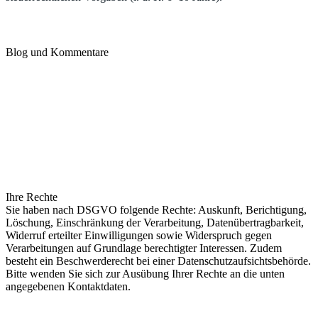
Blog und Kommentare
Sofern Kommentare aktiviert sind, speichern wir die angegebenen
Daten (z. B. Name, E-Mail, Kommentar) sowie technische
Metadaten (IP-Adresse, Zeitstempel) zur Missbrauchsvermeidung.
Rechtsgrundlage ist Art. 6 Abs. 1 lit. a DSGVO (Einwilligung für
Veröffentlichung) und lit. f (berechtigtes Interesse an Missbrauchs-
und Spamabwehr). Kommentare können moderiert und bei
Rechtsverstößen gelöscht werden.
Ihre Rechte
Sie haben nach DSGVO folgende Rechte: Auskunft, Berichtigung,
Löschung, Einschränkung der Verarbeitung, Datenübertragbarkeit,
Widerruf erteilter Einwilligungen sowie Widerspruch gegen
Verarbeitungen auf Grundlage berechtigter Interessen. Zudem
besteht ein Beschwerderecht bei einer Datenschutzaufsichtsbehörde.
Bitte wenden Sie sich zur Ausübung Ihrer Rechte an die unten
angegebenen Kontaktdaten.